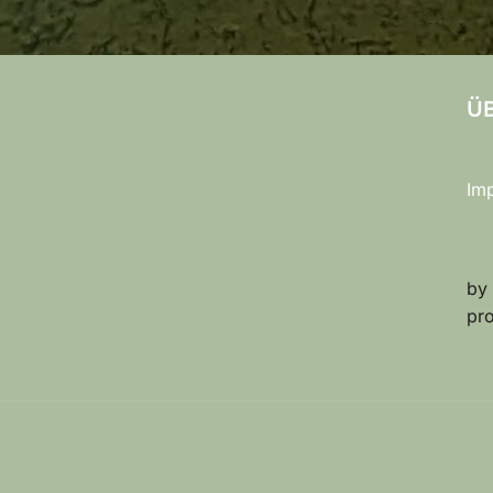
ÜB
Im
by
pr