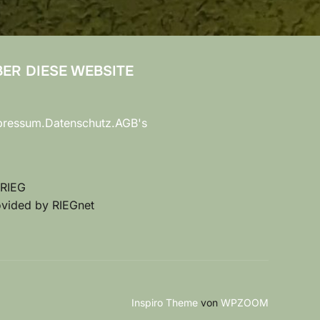
ER DIESE WEBSITE
pressum.Datenschutz.AGB's
 RIEG
ovided by RIEGnet
Inspiro Theme
von
WPZOOM