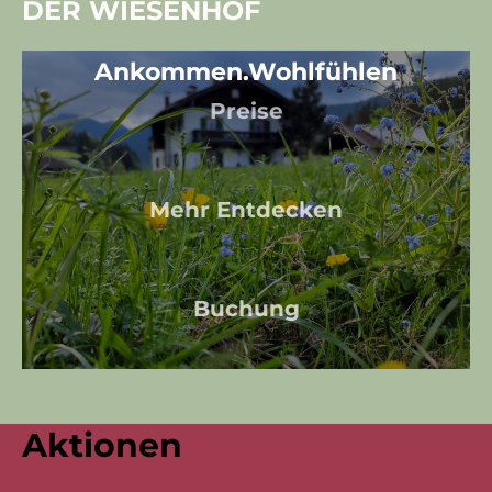
DER WIESENHOF
Ankommen.Wohlfühlen
Ankommen.Wohlfühlen
Preise
Mehr Entdecken
Buchung
Aktionen