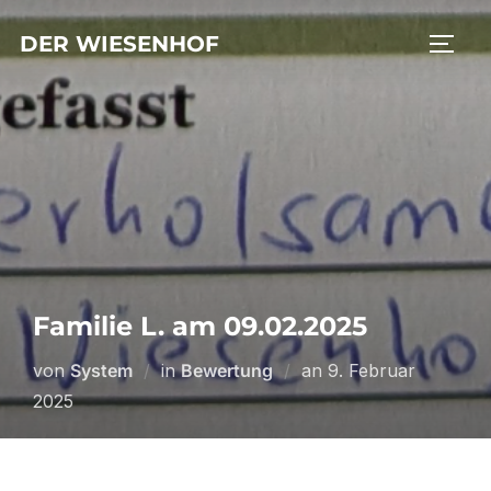
Zum
DER WIESENHOF
Inhalt
SEIT
springen
Familie L. am 09.02.2025
Veröffentlicht
von
System
in
Bewertung
an
9. Februar
am
2025