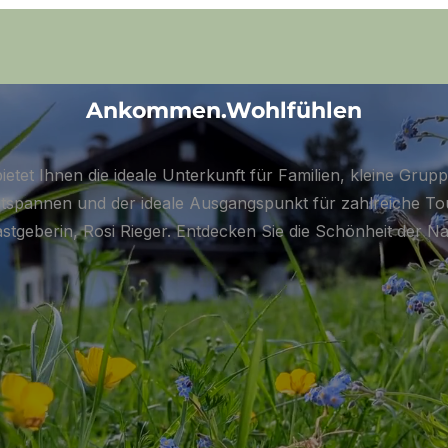
Ankommen.Wohlfühlen
Ankommen.Wohlfühlen
ietet Ihnen die ideale Unterkunft für Familien, kleine Gru
Entspannen und der ideale Ausgangspunkt für zahlreiche T
astgeberin, Rosi Rieger. Entdecken Sie die Schönheit der N