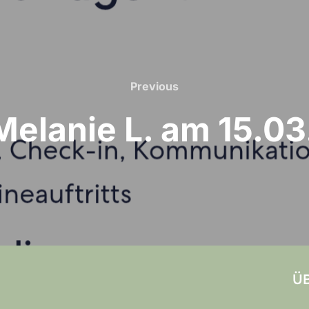
Previous
Previous
Melanie L. am 15.0
ÜB