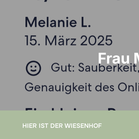
Beitragsnavigation
Frau 
HIER IST DER WIESENHOF