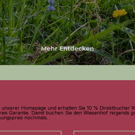
Mehr Entdecken
uf unserer Homepage und erhalten Sie 10 % Direktbucher R
eis Garantie. Damit buchen Sie den Wiesenhof nirgends gü
hungspreis nochmals.