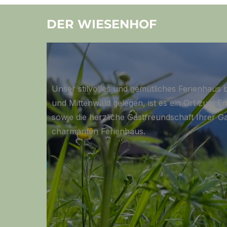
DER WIESENHOF
Unser stilvolles und gemütliches Ferienhaus b
und Mittenwald gelegen, ist es ein Ort zum 
sowie die herzliche Gastfreundschaft Ihrer G
charmanten Ferienhaus.