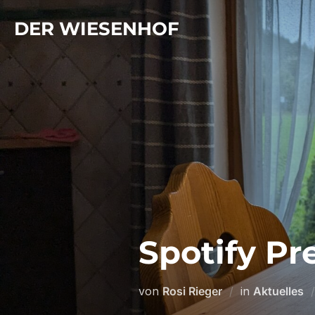
Zum
DER WIESENHOF
Inhalt
springen
Spotify Pr
von
Rosi Rieger
in
Aktuelles