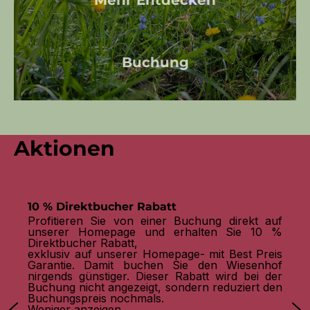
Buchung
Aktionen
10 % Direktbucher Rabatt
Profitieren Sie von einer Buchung direkt auf
unserer Homepage und erhalten Sie 10 %
Direktbucher Rabatt,
exklusiv auf unserer Homepage- mit Best Preis
Garantie. Damit buchen Sie den Wiesenhof
nirgends günstiger. Dieser Rabatt wird bei der
Buchung nicht angezeigt, sondern reduziert den
Buchungspreis nochmals.
Weniger anzeigen