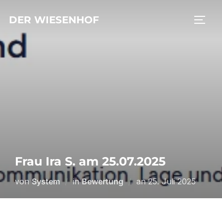
Zum
DER WIESENHOF
Inhalt
SEIT
springen
Frau Ira S. am 25.07.2025
Veröffentlicht
von
System
in
Bewertung
an
25. Juli 2025
am