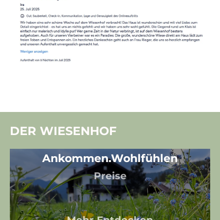
DER WIESENHOF
Ankommen.Wohlfühlen
Ankommen.Wohlfühlen
Preise
Mehr Entdecken