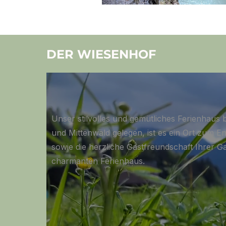
DER WIESENHOF
Unser stilvolles und gemütliches Ferienhaus b
und Mittenwald gelegen, ist es ein Ort zum 
sowie die herzliche Gastfreundschaft Ihrer G
charmanten Ferienhaus.