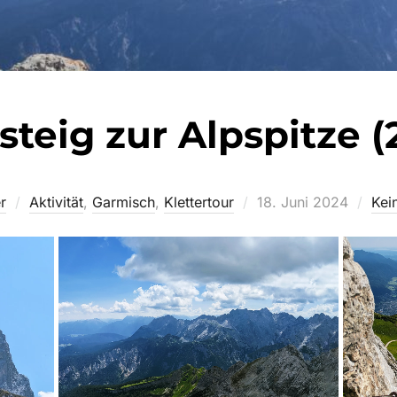
rsteig zur Alpspitze 
Veröffentlicht
r
Aktivität
,
Garmisch
,
Klettertour
18. Juni 2024
Kei
am